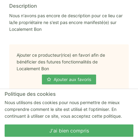
Description
Nous n'avons pas encore de description pour ce lieu car
la/le propriétaire ne s'est pas encore manifesté(e) sur
Localement Bon
Ajouter ce producteur(rice) en favori afin de
bénéficier des futures fonctionnalités de
Localement Bon
Ajouter aux favoris
Politique des cookies
Nous utilisons des cookies pour nous permettre de mieux
comprendre comment le site est utilisé et l'optimiser. En
continuant à utiliser ce site, vous acceptez cette politique.
Adresse complète
Nous écrire
1 rue de la Terrasse 55130 Chassey-Beaupré
J'ai bien compris