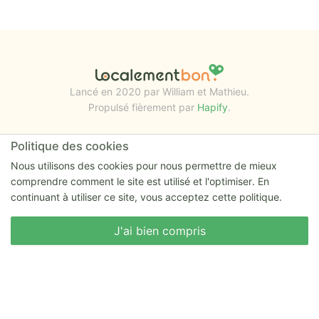
Lancé en 2020 par William et Mathieu.
Propulsé fièrement par
Hapify
.
Politique des cookies
RESSOURCES
Nous utilisons des cookies pour nous permettre de mieux
La feuille de route
comprendre comment le site est utilisé et l'optimiser. En
Mentions-legales
continuant à utiliser ce site, vous acceptez cette politique.
Conditions générales d'utilisation
Conditions particulières d'utilisation
Nous écrire
J'ai bien compris
Politique de confidentialité et Cookies
Un avis à donner ?
Donnez nous votre avis sur le site ou proposez