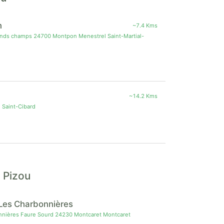
n
~7.4 Kms
ands champs 24700 Montpon Menestrel Saint-Martial-
~14.2 Kms
 Saint-Cibard
 Pizou
Les Charbonnières
nières Faure Sourd 24230 Montcaret Montcaret