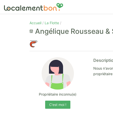
Accueil
La Flotte
Angélique Rousseau & 
Descripti
Nous n'avon
propriétair
Propriétaire inconnu(e)
C'est moi !