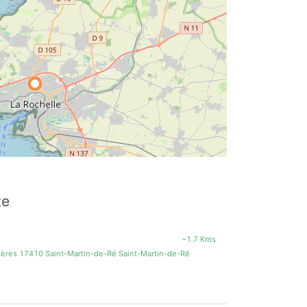
te
~1.7 Kms
lières 17410 Saint-Martin-de-Ré Saint-Martin-de-Ré