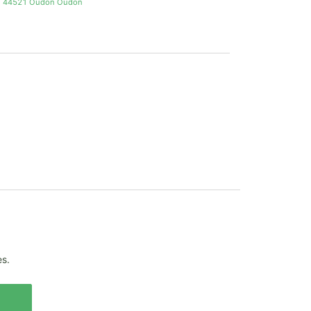
re 44521 Oudon Oudon
es.