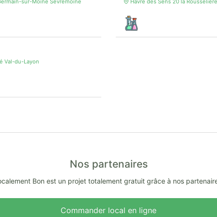
t-Germain-sur-Moine Sèvremoine
Havre des Sens 20 la Rousseliè
né Val-du-Layon
Nos partenaires
calement Bon est un projet totalement gratuit grâce à nos partenair
Commander local en ligne