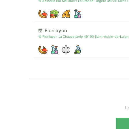
Asinerie Bio Mel'anie's La Grande Largère 49230 Sain
Florilayon
Florilayon La Chauvetterie 49190 Saint-Aubin-de-Luig
Lo