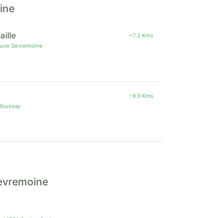
ine
aille
~7.2 Kms
euve Sèvremoine
~9.9 Kms
 Boussay
Sèvremoine