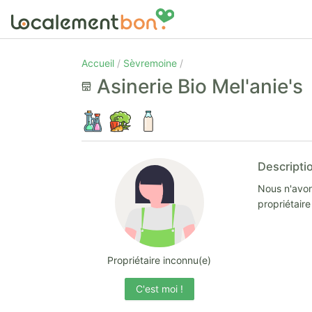
Accueil
Sèvremoine
Asinerie Bio Mel'anie'
Descripti
Nous n'avon
propriétair
Propriétaire inconnu(e)
C'est moi !