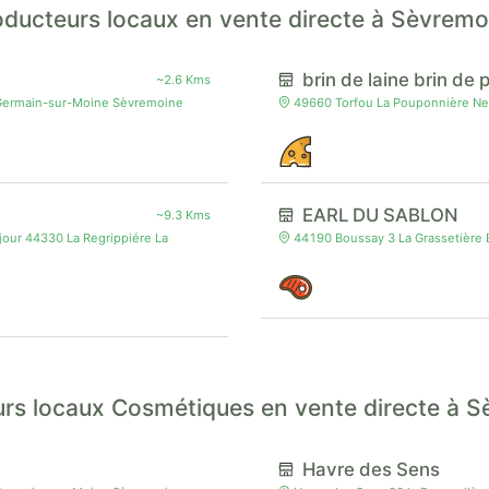
oducteurs locaux en vente directe à Sèvremo
brin de laine brin de p
~2.6 Kms
t-Germain-sur-Moine Sèvremoine
49660 Torfou La Pouponnière N
EARL DU SABLON
~9.3 Kms
ur 44330 La Regrippiére La
44190 Boussay 3 La Grassetière
rs locaux Cosmétiques en vente directe à 
Havre des Sens