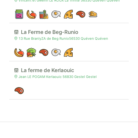
Vincent et Gwenn LE ROUX La Trinité 56530 Quéven Quéven
La Ferme de Beg-Runio
13 Rue BranlyZA de Beg Runio56530 Quéven Quéven
La ferme de Kerlaouic
Jean LE POGAM Kerlaouic 56830 Gestel Gestel