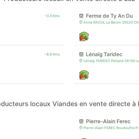
Ferme de Ty An Du
~3.3 Kms
Anne RAOUL Le Beron 29520 Ch
Lénaïg Taridec
~8.8 Kms
Lénaïg TARIDEC Pelland 29190 
ducteurs locaux Viandes en vente directe à
Pierre-Alain Ferec
Pierre-Alain FEREC Roudoufloc'