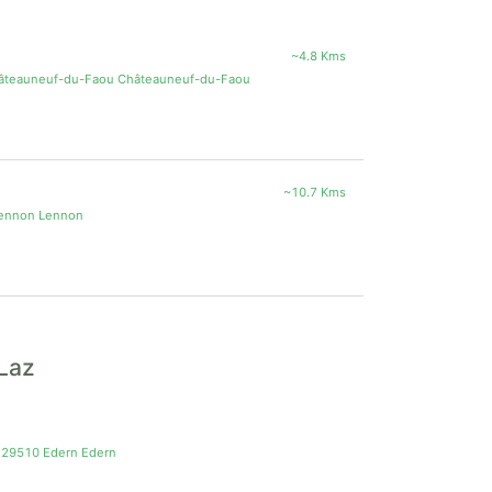
~4.8 Kms
âteauneuf-du-Faou Châteauneuf-du-Faou
~10.7 Kms
Lennon Lennon
 Laz
h 29510 Edern Edern