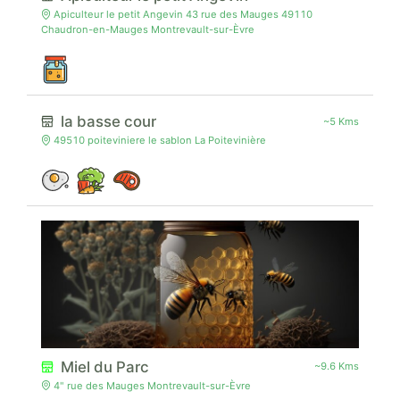
Apiculteur le petit Angevin 43 rue des Mauges 49110
Chaudron-en-Mauges Montrevault-sur-Èvre
la basse cour
~5 Kms
49510 poiteviniere le sablon La Poitevinière
Miel du Parc
~9.6 Kms
4" rue des Mauges Montrevault-sur-Èvre