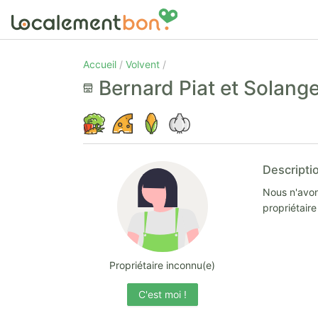
Accueil
Volvent
Bernard Piat et Solang
Descripti
Nous n'avon
propriétair
Propriétaire inconnu(e)
C'est moi !