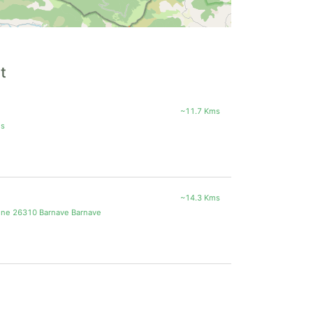
t
~11.7 Kms
es
~14.3 Kms
ouine 26310 Barnave Barnave