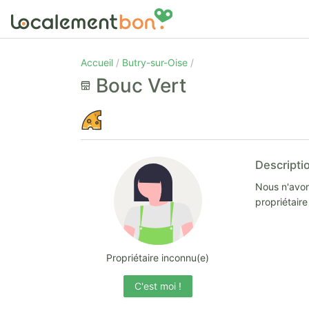
Accueil
Butry-sur-Oise
Bouc Vert
Descripti
Nous n'avon
propriétair
Propriétaire inconnu(e)
C'est moi !