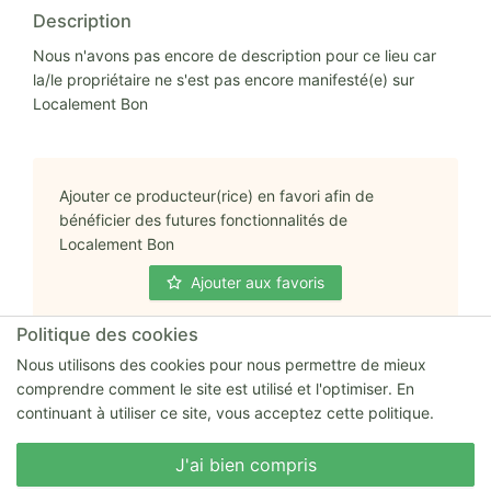
Description
Nous n'avons pas encore de description pour ce lieu car
la/le propriétaire ne s'est pas encore manifesté(e) sur
Localement Bon
Ajouter ce producteur(rice) en favori afin de
bénéficier des futures fonctionnalités de
Localement Bon
Ajouter aux favoris
Politique des cookies
Nous utilisons des cookies pour nous permettre de mieux
comprendre comment le site est utilisé et l'optimiser. En
continuant à utiliser ce site, vous acceptez cette politique.
Adresse complète
Nous écrire
Clément TOUZÉ 14 rue Frère Louis 44200
J'ai bien compris
Nantes