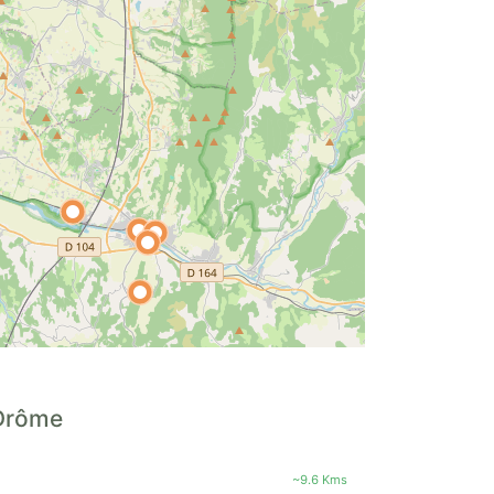
-Drôme
~9.6 Kms