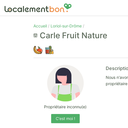
Accueil
Loriol-sur-Drôme
Carle Fruit Nature
Descripti
Nous n'avon
propriétair
Propriétaire inconnu(e)
C'est moi !