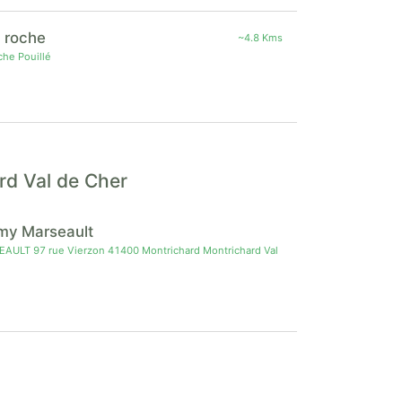
a roche
~4.8 Kms
che Pouillé
rd Val de Cher
my Marseault
T 97 rue Vierzon 41400 Montrichard Montrichard Val