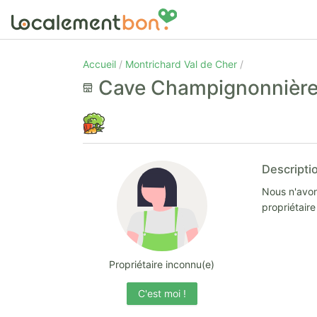
Accueil
Montrichard Val de Cher
Cave Champignonnièr
Descripti
Nous n'avon
propriétair
Propriétaire inconnu(e)
C'est moi !