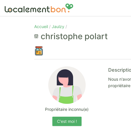
Accueil
Jaulzy
christophe polart
Descripti
Nous n'avon
propriétair
Propriétaire inconnu(e)
C'est moi !