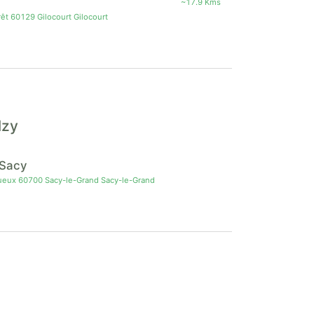
~17.9 Kms
êt 60129 Gilocourt Gilocourt
lzy
e Sacy
ueux 60700 Sacy-le-Grand Sacy-le-Grand