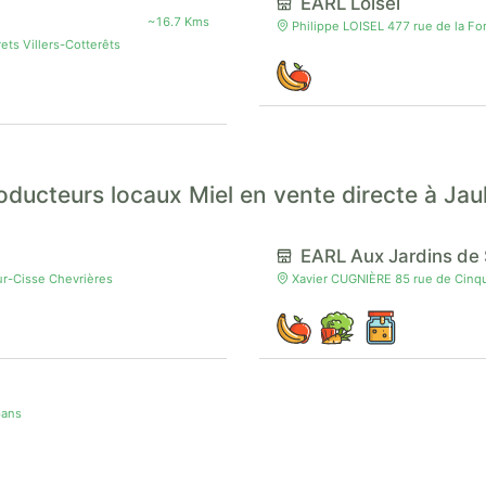
EARL Loisel
~16.7 Kms
Philippe LOISEL 477 rue de la For
ts Villers-Cotterêts
oducteurs locaux Miel en vente directe à Jau
EARL Aux Jardins d
r-Cisse Chevrières
Xavier CUGNIÈRE 85 rue de Cinq
pans