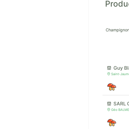
Produ
Champignons
Guy B
Saint-Jaume
SARL 
Géo BALME 9