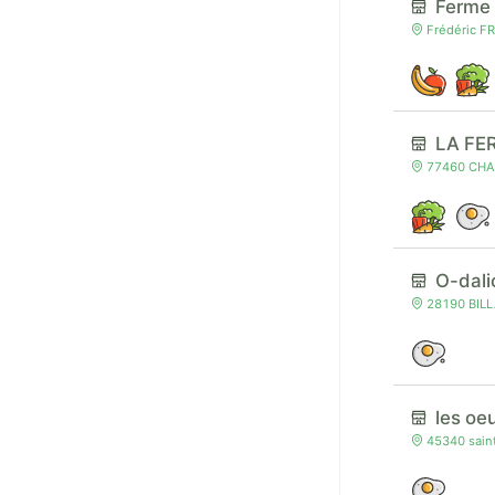
Ferme
Frédéric F
LA FE
77460 CHAI
O-dal
28190 BILLA
les oe
45340 saint