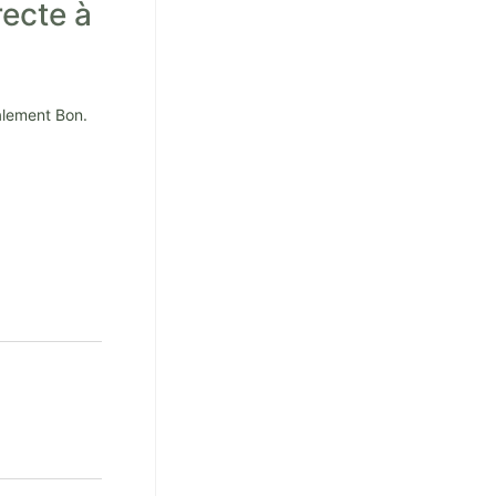
recte à
alement Bon.