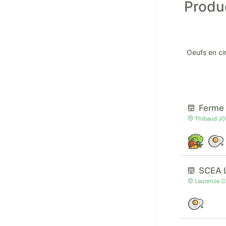
Produc
Oeufs en ci
Ferme
Thibaud JOR
SCEA L
Laurence C