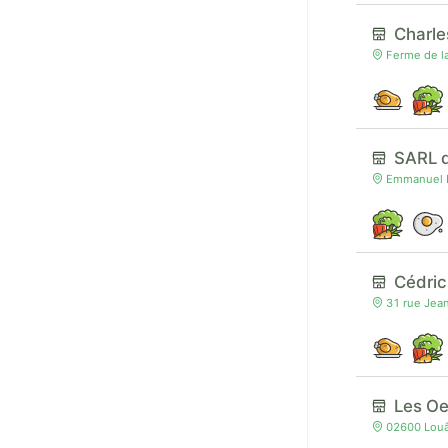
Charle
Ferme de la
SARL 
Emmanuel L
Cédric
31 rue Jean
Les Oe
02600 Louât