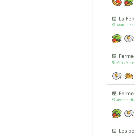
La Fe
Jean-Luc F
Ferme
Mr et Mme 
Ferme 
Jerome HUA
Les oe