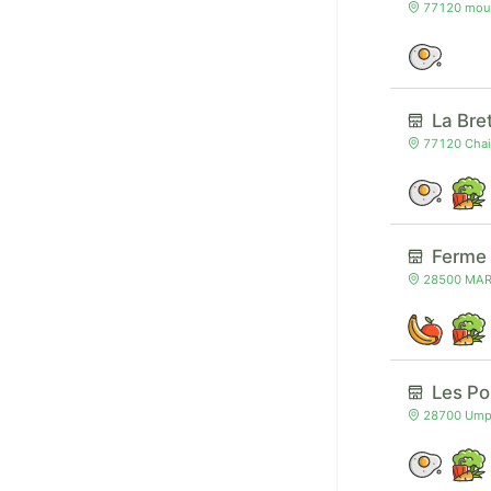
77120 mouro
La Bre
77120 Chaill
Ferme 
28500 MARS
Les Po
28700 Ump