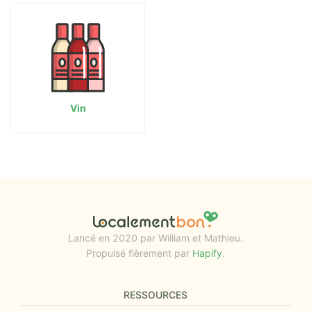
Vin
Lancé en 2020 par William et Mathieu.
Propulsé fièrement par
Hapify
.
RESSOURCES