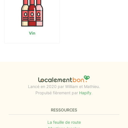
Vin
Lancé en 2020 par William et Mathieu.
Propulsé fièrement par
Hapify
.
RESSOURCES
La feuille de route