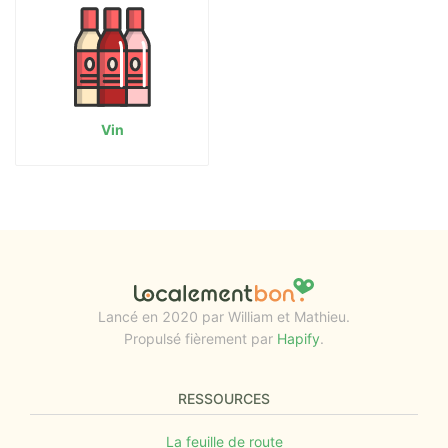
Vin
Lancé en 2020 par William et Mathieu.
Propulsé fièrement par
Hapify
.
RESSOURCES
La feuille de route