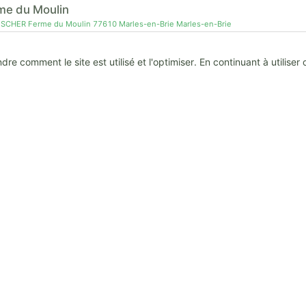
rme du Moulin
ISCHER Ferme du Moulin 77610 Marles-en-Brie Marles-en-Brie
 comment le site est utilisé et l'optimiser. En continuant à utiliser 
ufs de la ferme des parrichets
ux 105 rue de la croix saint claude Mouroux
 des Sablons
EL Sente de la Procession 95650 Génicourt Génicourt
a Ferme des Tuileries
OLLAS 139 rue de l'Ancien Monastère 60230 Chambly Chambly