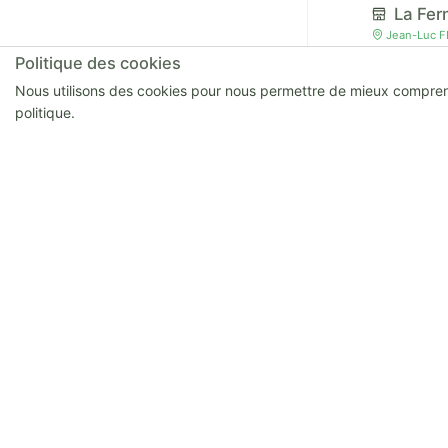
La Fe
Jean-Luc F
Politique des cookies
Nous utilisons des cookies pour nous permettre de mieux comprendre
politique.
Les oe
77120 mouro
Ferme
Thibaud JOR
SCEA L
Laurence C