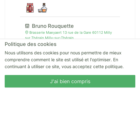
Bruno Rouquette
Brasserie Maeyaert 13 rue de la Gare 60112 Milly
sur Thérain Milly-sur-Thérain
Politique des cookies
Nous utilisons des cookies pour nous permettre de mieux
comprendre comment le site est utilisé et l'optimiser. En
continuant à utiliser ce site, vous acceptez cette politique.
Champagne Legouge-Copin
Jocelyne LEGOUGE-COPIN 6 rue de l'Abbé
Nous écrire
J'ai bien compris
Bernard 51700 Verneuil Verneuil
Au Panier de Sidonie
9 Chemin d'Origny10100 Romilly-sur-Seine
Romilly-sur-Seine