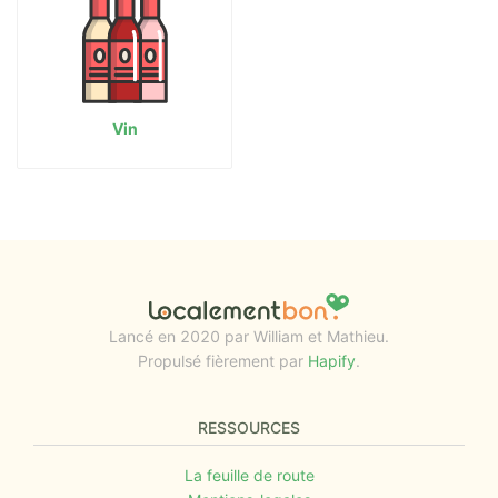
Vin
Lancé en 2020 par William et Mathieu.
Propulsé fièrement par
Hapify
.
RESSOURCES
La feuille de route