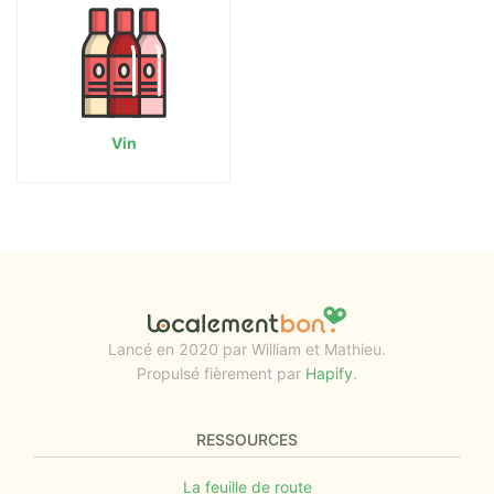
Vin
Lancé en 2020 par William et Mathieu.
Propulsé fièrement par
Hapify
.
RESSOURCES
La feuille de route