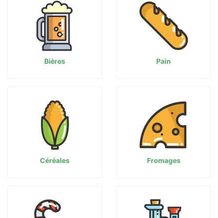
Bières
Pain
Céréales
Fromages