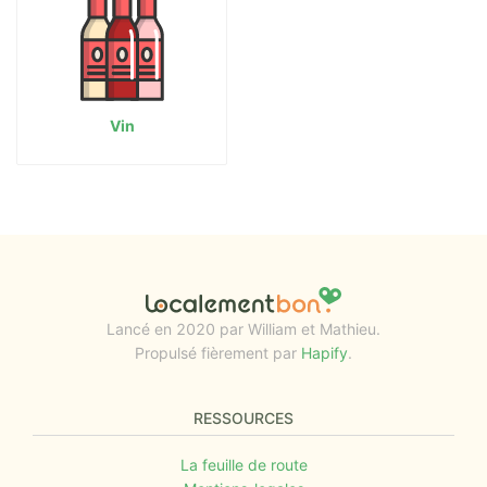
Vin
Lancé en 2020 par William et Mathieu.
Propulsé fièrement par
Hapify
.
RESSOURCES
La feuille de route