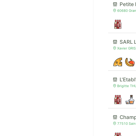
Petite
60680 Grand
SARL L
Xavier GRIS
L'Etab
Brigitte TH
Champ
77510 Saint