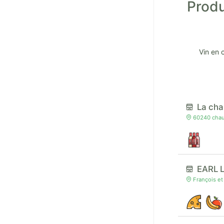
Produ
Vin en 
La cha
60240 chau
EARL L
François et 