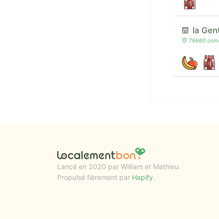
la Gen
76660 osmoy
Lancé en 2020 par William et Mathieu.
Propulsé fièrement par
Hapify
.