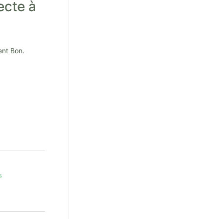
ecte à
ent Bon.
s