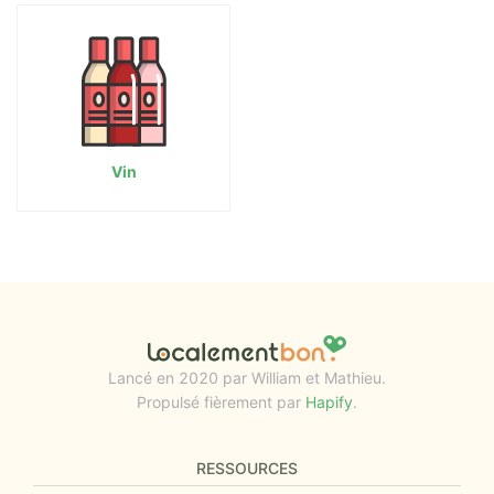
Vin
Lancé en 2020 par William et Mathieu.
Propulsé fièrement par
Hapify
.
RESSOURCES