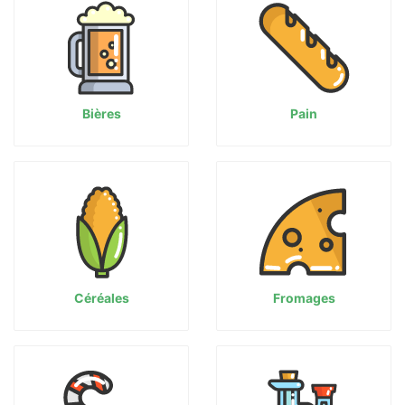
Bières
Pain
Céréales
Fromages