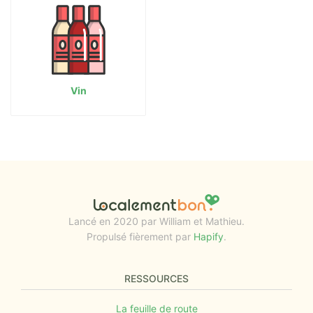
Vin
Lancé en 2020 par William et Mathieu.
Propulsé fièrement par
Hapify
.
RESSOURCES
La feuille de route