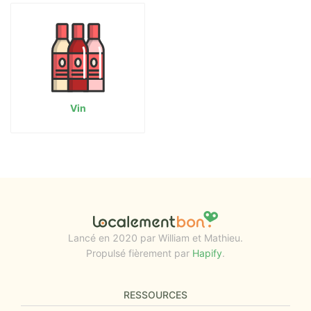
Vin
Lancé en 2020 par William et Mathieu.
Propulsé fièrement par
Hapify
.
RESSOURCES