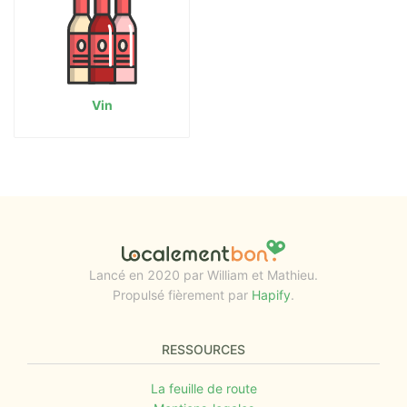
Vin
Lancé en 2020 par William et Mathieu.
Propulsé fièrement par
Hapify
.
RESSOURCES
La feuille de route