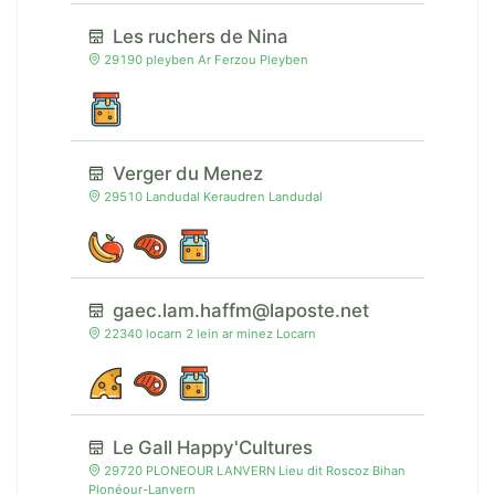
Les ruchers de Nina
29190 pleyben Ar Ferzou Pleyben
Verger du Menez
29510 Landudal Keraudren Landudal
gaec.lam.haffm@laposte.net
22340 locarn 2 lein ar minez Locarn
Le Gall Happy'Cultures
29720 PLONEOUR LANVERN Lieu dit Roscoz Bihan
Plonéour-Lanvern