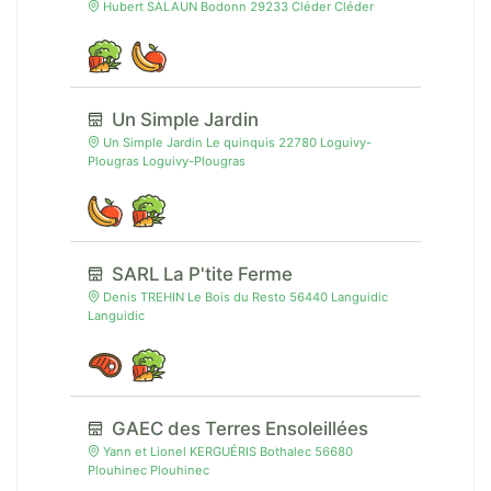
Hubert SALAUN Bodonn 29233 Cléder Cléder
Un Simple Jardin
Un Simple Jardin Le quinquis 22780 Loguivy-
Plougras Loguivy-Plougras
SARL La P'tite Ferme
Denis TREHIN Le Bois du Resto 56440 Languidic
Languidic
GAEC des Terres Ensoleillées
Yann et Lionel KERGUÉRIS Bothalec 56680
Plouhinec Plouhinec