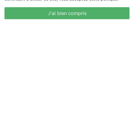
Nous écrire
J'ai bien compris
Huiles
Volailles
Fruits de mer
Légumes