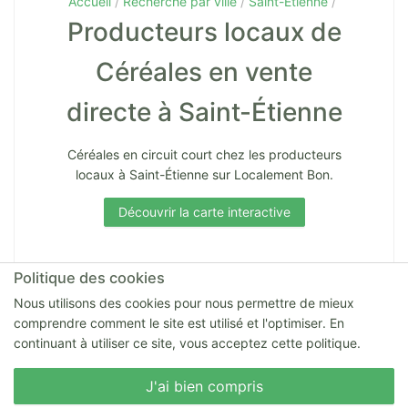
Accueil
Recherche par ville
Saint-Étienne
Producteurs locaux de
Céréales en vente
directe à Saint-Étienne
Céréales en circuit court chez les producteurs
locaux à Saint-Étienne sur Localement Bon.
Découvrir la carte interactive
De la Graine aux Paniers
Politique des cookies
De la Graine aux Paniers Lieu-dit la Bourange
Nous utilisons des cookies pour nous permettre de mieux
43130 Retournac Retournac
comprendre comment le site est utilisé et l'optimiser. En
continuant à utiliser ce site, vous acceptez cette politique.
Nous écrire
J'ai bien compris
Vroum ma poule SARL