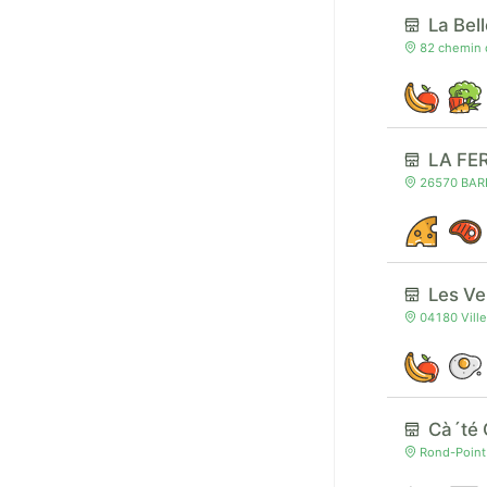
La Bel
82 chemin 
LA FE
26570 BARR
Les Ve
04180 Vill
Cà´té
Rond-Point 