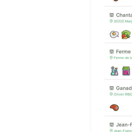
Chanta
30320 Margu
Ferme 
Ferme de la
Ganad
Olivier RIB
Jean-F
Jean-Franço