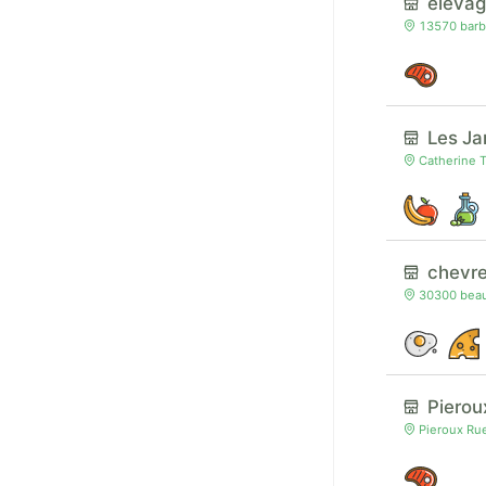
elevag
13570 barb
Les Ja
Catherine 
chevre
30300 beauc
Pierou
Pieroux Rue