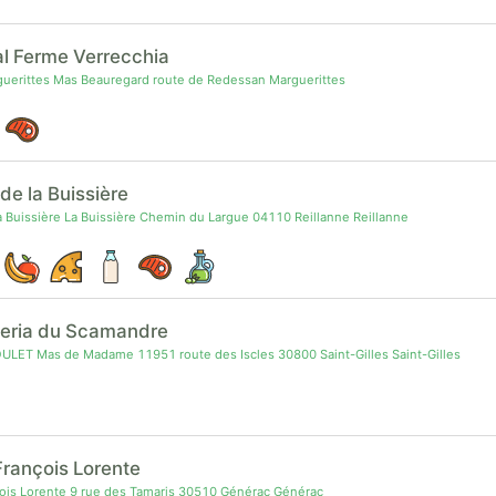
l Ferme Verrecchia
erittes Mas Beauregard route de Redessan Marguerittes
de la Buissière
 Buissière La Buissière Chemin du Largue 04110 Reillanne Reillanne
eria du Scamandre
OULET Mas de Madame 11951 route des Iscles 30800 Saint-Gilles Saint-Gilles
rançois Lorente
is Lorente 9 rue des Tamaris 30510 Générac Générac