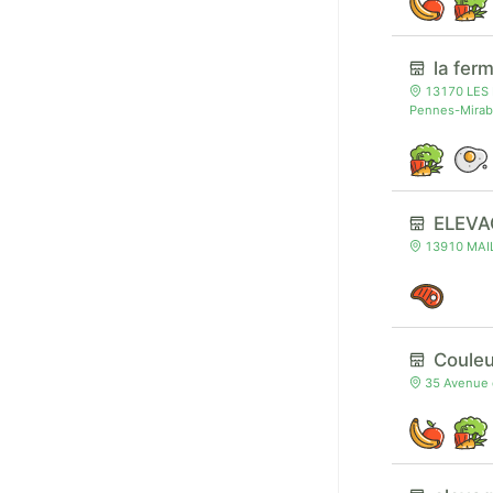
la fer
13170 LES P
Pennes-Mira
ELEVA
13910 MAI
Couleu
35 Avenue 