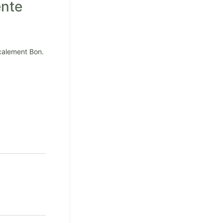
ente
calement Bon.