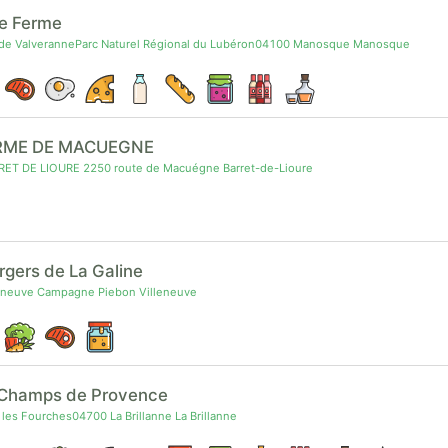
le Ferme
de ValveranneParc Naturel Régional du Lubéron04100 Manosque Manosque
RME DE MACUEGNE
ET DE LIOURE 2250 route de Macuégne Barret-de-Lioure
rgers de La Galine
eneuve Campagne Piebon Villeneuve
 Champs de Provence
les Fourches04700 La Brillanne La Brillanne