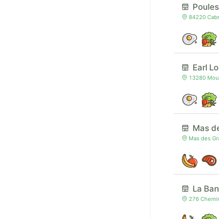
Poules
84220 Cabri
Earl L
13280 Moule
Mas d
Mas des Gra
La Ban
276 Chemin 