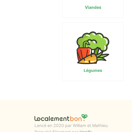
Viandes
Légumes
Lancé en 2020 par William et Mathieu.
Propulsé fièrement par
Hapify
.