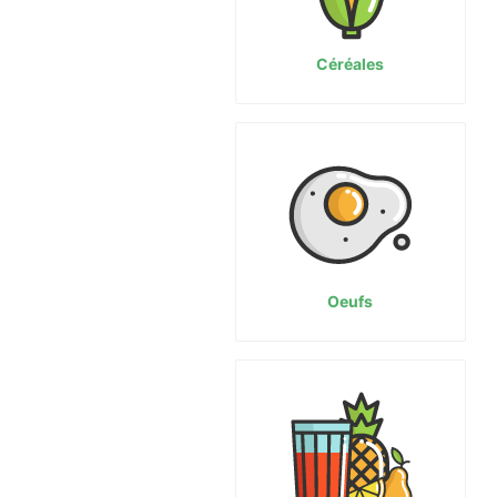
Céréales
Oeufs