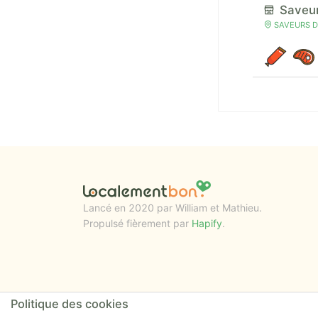
Saveur
SAVEURS DES
Lancé en 2020 par William et Mathieu.
Propulsé fièrement par
Hapify
.
Politique des cookies