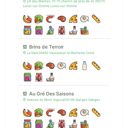
ZA des Blaches 70 70 chemin de bras de zil 26270
Loriol-sur-Drôme Loriol-sur-Drôme
Brins de Terroir
La Gare26400 Vaunaveys-la-Rochette Crest
Au Gré Des Saisons
Avenue du Mont Aigoual34190 Ganges Ganges