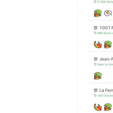
01300 Belle
1001 
886 Route 
Jean-F
Gaec Le bou
La Fer
160 Chemin