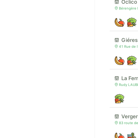
Oclic
Bérengère R
Giére
41 Rue de l
La Fer
Rudy LAUBE
Verger
83 route d