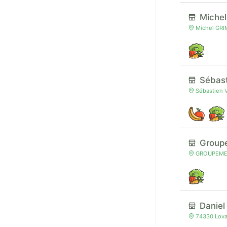
Miche
Michel GRI
Sébas
Sébastien 
Groupe
GROUPEMENT
Daniel
74330 Lova