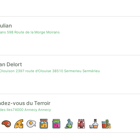
julian
ans 598 Route de la Morge Moirans
ian Delort
Olouison 2397 route d'Olouise 38510 Sermerieu Sermérieu
dez-vous du Terroir
des Iles74000 Annecy Annecy