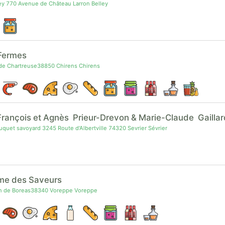
y 770 Avenue de Château Larron Belley
Fermes
de Chartreuse38850 Chirens Chirens
rançois et Agnès Prieur-Drevon & Marie-Claude Gaillar
quet savoyard 3245 Route d'Albertville 74320 Sevrier Sévrier
me des Saveurs
 de Boreas38340 Voreppe Voreppe