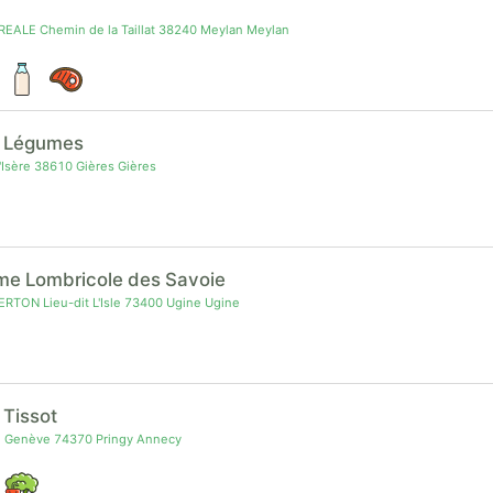
o
EALE Chemin de la Taillat 38240 Meylan Meylan
s Légumes
'Isère 38610 Gières Gières
me Lombricole des Savoie
RTON Lieu-dit L'Isle 73400 Ugine Ugine
 Tissot
e Genève 74370 Pringy Annecy