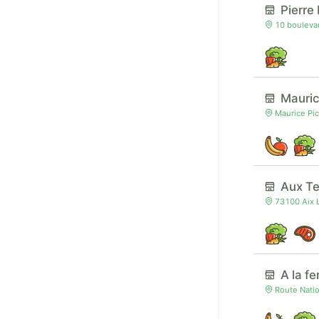
Pierre
10 boulevar
Mauric
Maurice Pic
Aux T
73100 Aix L
A la f
Route Natio