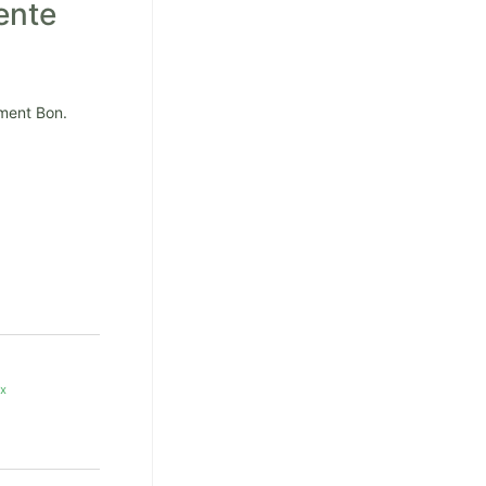
ente
ment Bon.
ex