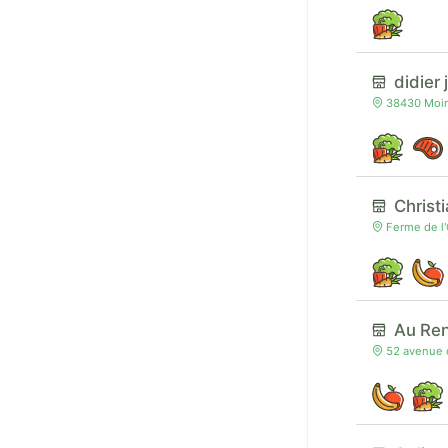
didier 
38430 Moir
Christ
Ferme de l'
Au Ren
52 avenue 