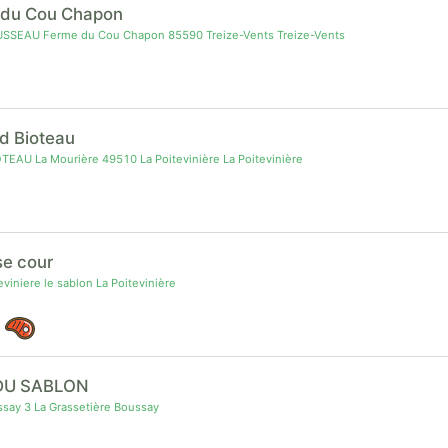
 du Cou Chapon
USSEAU Ferme du Cou Chapon 85590 Treize-Vents Treize-Vents
rd Bioteau
TEAU La Mourière 49510 La Poitevinière La Poitevinière
se cour
viniere le sablon La Poitevinière
DU SABLON
say 3 La Grassetière Boussay