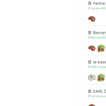
Ferme
Sylvain RO
Berna
Bernard BIO
la bas
49510 poite
EARL 
44190 Bous