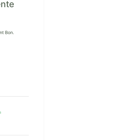
ente
nt Bon.
s