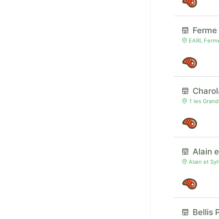
Ferme
EARL Ferme 
Charo
1 les Grand
Alain 
Alain et Sy
Bellis