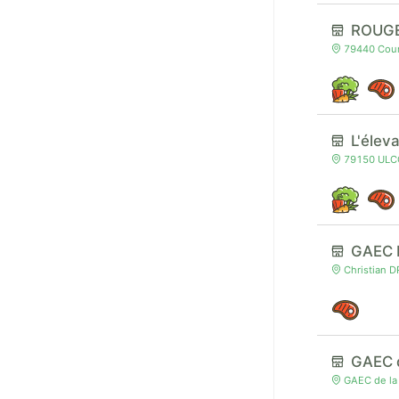
ROUG
79440 Courl
L'élev
79150 ULCOT
GAEC 
Christian D
GAEC d
GAEC de la