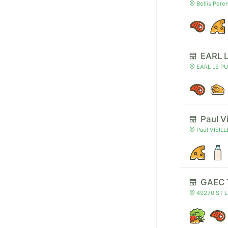
Bellis Pere
EARL L
EARL LE PU
Paul V
Paul VIEIL
GAEC 
49270 ST L