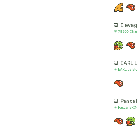
Elevag
79300 Chamb
EARL L
EARL LE BIO
Pasca
Pascal BROC