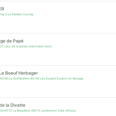
ER
ay 5 Le Paradis Courlay
age de Papé
 Lieu-dit la petite ordonnière Ulcot
Le Boeuf Herbager
ROUIN La Guiffardière 85140 Les Essarts Essarts-en-Bocage
e la Divatte
 DIVATTE La Braudière 49270 Landemont Orée-d'Anjou