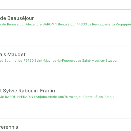
 de Beauséjour
de Beauséjour Alexandre BARON 1 Beauséjour 44330 La Regrippiére La Regrippiè
lais Maudet
es Eponneries 79150 Saint-Maurice-la-Fougereuse Saint-Maurice-Étusson
et Sylvie Rabouin-Fradin
lvie RABOUIN-FRADIN L'Anjubauderie 49670 Valanjou Chemillé-en-Anjou
 Perennis