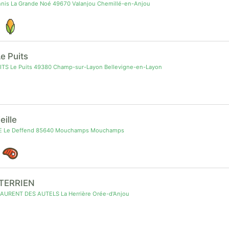
nnis La Grande Noé 49670 Valanjou Chemillé-en-Anjou
e Puits
ITS Le Puits 49380 Champ-sur-Layon Bellevigne-en-Layon
ieille
LE Le Deffend 85640 Mouchamps Mouchamps
TERRIEN
AURENT DES AUTELS La Herrière Orée-d'Anjou