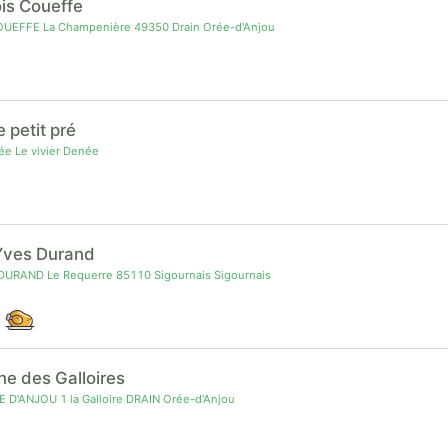
ois Coueffe
OUEFFE La Champenière 49350 Drain Orée-d'Anjou
 petit pré
e Le vivier Denée
Yves Durand
DURAND Le Requerre 85110 Sigournais Sigournais
e des Galloires
D'ANJOU 1 la Galloire DRAIN Orée-d'Anjou