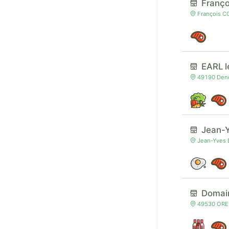
Franç
François C
EARL le
49190 Dené
Jean-
Jean-Yves 
Domain
49530 OREE 