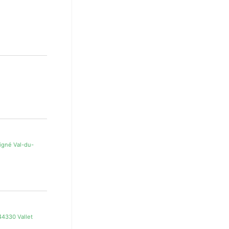
igné Val-du-
44330 Vallet