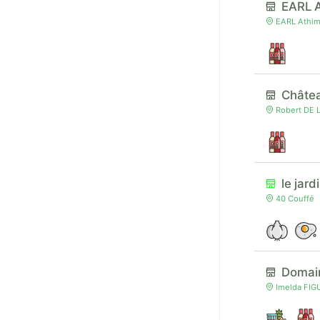
EARL A
EARL Athimo
Châtea
Robert DE L
le jard
40 Couffé
Domai
Imelda FIGU