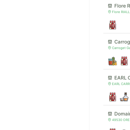
Flore 
Flore RIAL
Carrog
Carroget Ga
EARL C
EARL CARRO
Domain
49530 OREE 