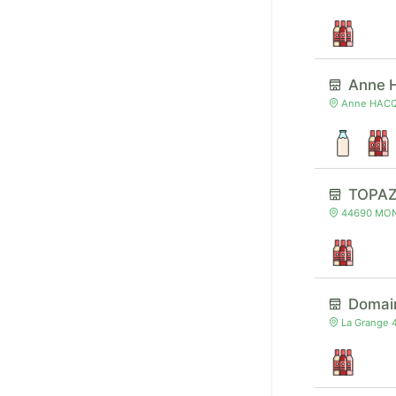
Anne 
Anne HACQU
TOPA
44690 MONN
Domain
La Grange 