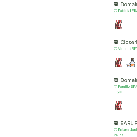
Domain
Patrick LEB
Closer
Vincent BET
Domai
Famille BR
Layon
EARL 
Roland Jani
Vallet