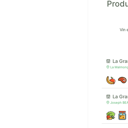
Produ
Vin 
La Gra
La Malmong
La Gr
Joseph BEA