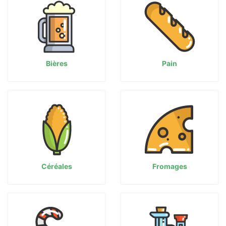
Bières
Pain
Céréales
Fromages