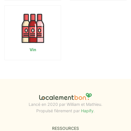
Vin
Lancé en 2020 par William et Mathieu.
Propulsé fièrement par
Hapify
.
RESSOURCES