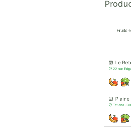
Produc
Fruits 
Le Reto
22 rue Edga
Plaine
Tatiana JOI