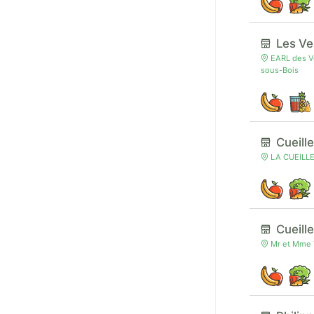
Les Ve
EARL des Ve
sous-Bois
Cueill
LA CUEILLET
Cueill
Mr et Mme 