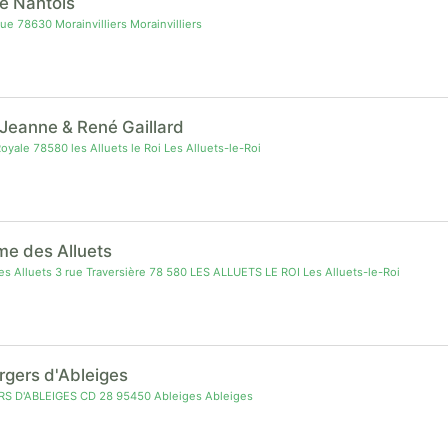
pe Nantois
ue 78630 Morainvilliers Morainvilliers
Jeanne & René Gaillard
oyale 78580 les Alluets le Roi Les Alluets-le-Roi
me des Alluets
s Alluets 3 rue Traversière 78 580 LES ALLUETS LE ROI Les Alluets-le-Roi
rgers d'Ableiges
S D'ABLEIGES CD 28 95450 Ableiges Ableiges