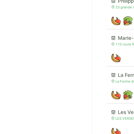
Philip
23 grande r
Marie-
110 route R
La Fer
La Ferme de
Les Ve
LES VERGER