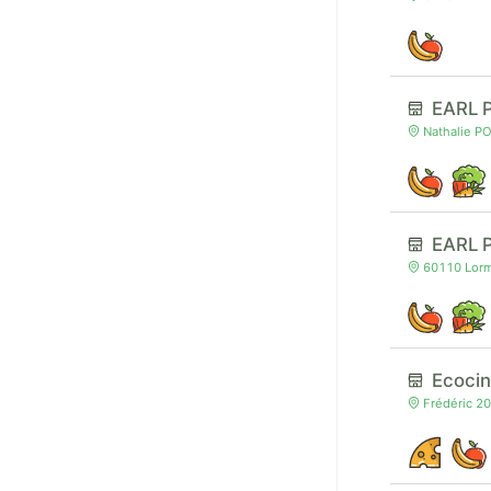
EARL 
Nathalie P
EARL 
60110 Lorm
Ecocin
Frédéric 20