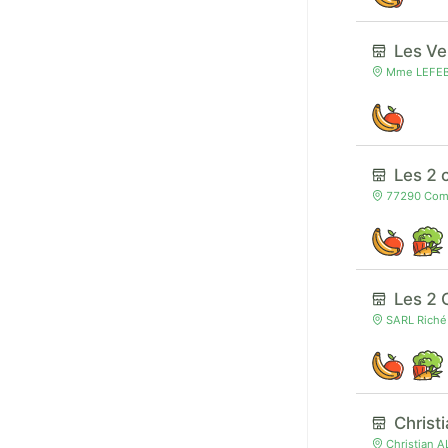
Les Ve
Mme LEFEBVR
Les 2 
77290 Compa
Les 2 
SARL Riché
Christ
Christian A