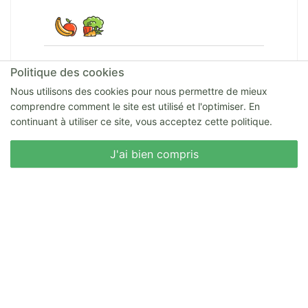
Ferme de Floe
Politique des cookies
Frédéric FREMIN Hameau Floe 77460 Chaintreaux
Nous utilisons des cookies pour nous permettre de mieux
Chaintreaux
comprendre comment le site est utilisé et l'optimiser. En
continuant à utiliser ce site, vous acceptez cette politique.
Nous écrire
J'ai bien compris
Les Jardins de Fontenelle
Julien VERNEAU Rue de la Mairie 02540
Fontenelle-en-Brie Fontenelle-en-Brie
Brice Lavocat
Brice LAVOCAT 8 rue du Carrier 02200 Acy Acy